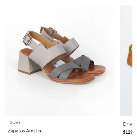
2 colors
Driver
Zapatos Amstin
$129.4