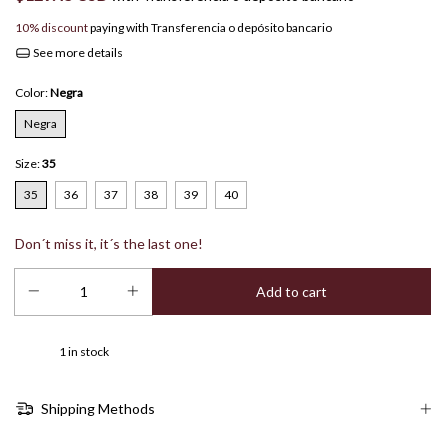
10% discount
paying with Transferencia o depósito bancario
See more details
Color:
Negra
Negra
Size:
35
35
36
37
38
39
40
Don´t miss it, it´s the last one!
1
in stock
Shipping Methods