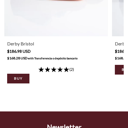
Derby Bristol
Derby
$186.98 USD
$186.9
$168.28 USD
$168.28
with
Transferencia o depósito bancario
(2)
BU
BUY
Newsletter