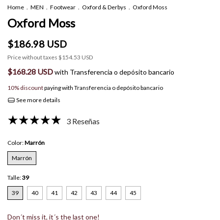
Home
.
MEN
.
Footwear
.
Oxford & Derbys
.
Oxford Moss
Oxford Moss
$186.98 USD
Price without taxes
$154.53 USD
$168.28 USD
with
Transferencia o depósito bancario
10% discount
paying with Transferencia o depósito bancario
See more details
3 Reseñas
Color:
Marrón
Marrón
Talle:
39
39
40
41
42
43
44
45
Don´t miss it, it´s the last one!