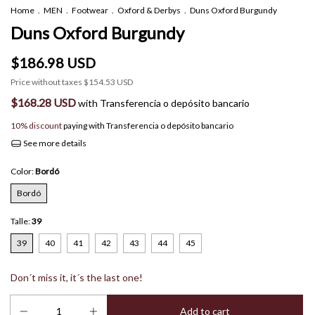
Home
.
MEN
.
Footwear
.
Oxford & Derbys
.
Duns Oxford Burgundy
Duns Oxford Burgundy
$186.98 USD
Price without taxes
$154.53 USD
$168.28 USD
with
Transferencia o depósito bancario
10% discount
paying with Transferencia o depósito bancario
See more details
Color:
Bordó
Bordó
Talle:
39
39
40
41
42
43
44
45
Don´t miss it, it´s the last one!