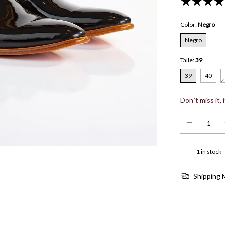
Color:
Negro
Negro
Talle:
39
39
40
Don´t miss it, 
1
in stock
Shipping 