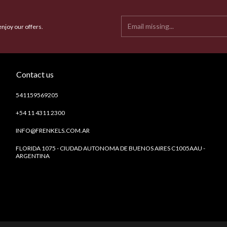
enjoy our offers.
Contact us
541159569205
+54 11 4311 2300
INFO@FRENKELS.COM.AR
FLORIDA 1075 - CIUDAD AUTONOMA DE BUENOS AIRES C1005AAU -
ARGENTINA