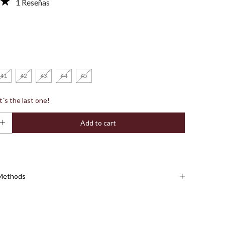
1 Reseñas
41
42
43
44
45
it´s the last one!
Methods