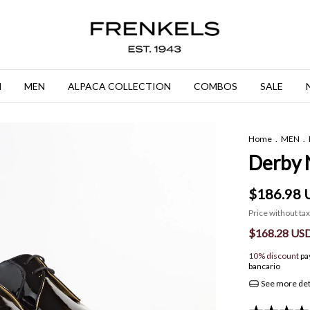
N
MEN
ALPACA COLLECTION
COMBOS
SALE
Home
.
MEN
.
Derby 
$186.98 
Price without ta
$168.28 US
10% discount
pa
bancario
See more det