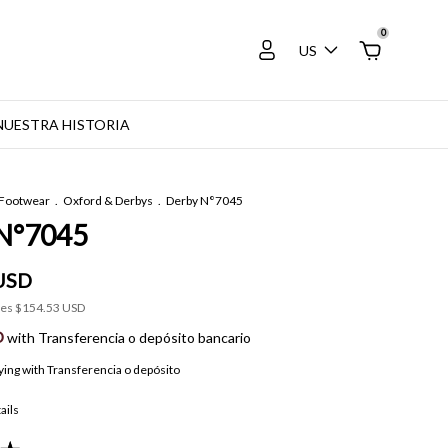
0
US
NUESTRA HISTORIA
Footwear
.
Oxford & Derbys
.
Derby N°7045
N°7045
USD
xes
$154.53 USD
D
with
Transferencia o depósito bancario
ying with Transferencia o depósito
ails