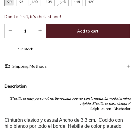
90
95
100
105
110
115
120
Don´t miss it, it´s the last one!
1
in stock
Shipping Methods
Description
“El estilo es muy personal, no tiene nada que ver con la moda. La moda termina
rápido. El estilo es para siempre"
Ralph Lauren - Diseñador
Cinturón clásico y casual Ancho de 3.3 cm. Cocido con
hilo blanco por todo el borde. Hebilla de color plateado.