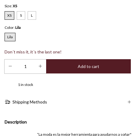
Size:
XS
XS
S
L
Color:
Lila
Lila
Don´t miss it, it´s the last one!
1
in stock
Shipping Methods
Description
“La moda es la mejor herramienta para ayudarnos a soñar"