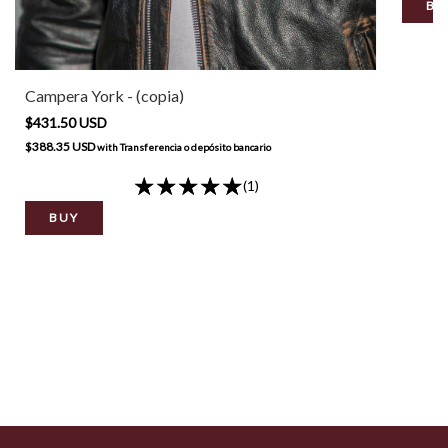
BU
Campera York - (copia)
$431.50 USD
$388.35 USD
with
Transferencia o depósito bancario
(1)
BUY