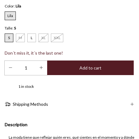
Color:
Lila
Lila
Talle:
S
S
M
L
XL
XXL
Don´t miss it, it´s the last one!
1
in stock
Shipping Methods
Description
La moda tiene que reflejar quién eres, qué sientes en el momento y a dónde