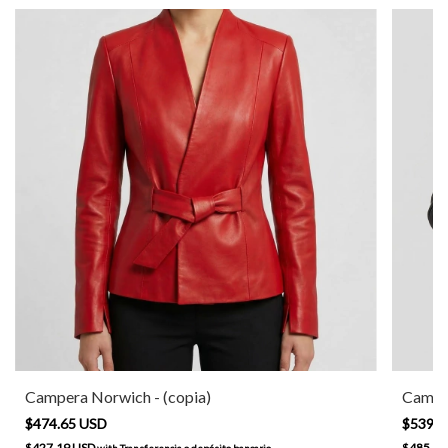
Campera Norwich - (copia)
Camper
$474.65 USD
$539.3
$427.19 USD
$485.43
with
Transferencia o depósito bancario