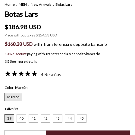
Home
.
MEN
.
New Arrivals
.
Botas Lars
Botas Lars
$186.98 USD
Price without taxes
$154.53 USD
$168.28 USD
with
Transferencia o depósito bancario
10% discount
paying with Transferencia o depósito bancario
See more details
4 Reseñas
Color:
Marrón
Marrón
Talle:
39
39
40
41
42
43
44
45