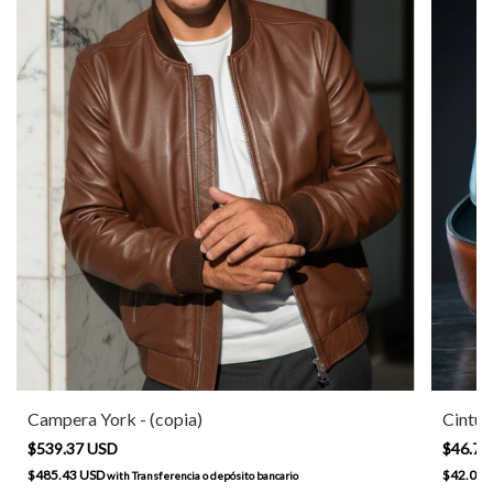
Campera York - (copia)
Cintu
$539.37 USD
$46.75
$485.43 USD
$42.08 
with
Transferencia o depósito bancario