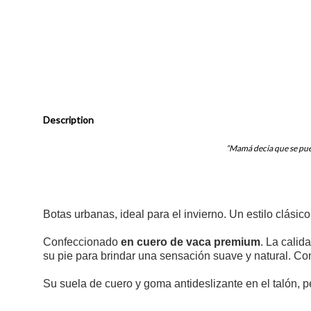
Description
“Mamá decia que se pue
Botas urbanas, ideal para el invierno. Un estilo clás
Confeccionado
en cuero de vaca premium
. La calid
su pie
para brindar una sensación suave y natural. Con e
Su suela de cuero y goma antideslizante en el talón, 