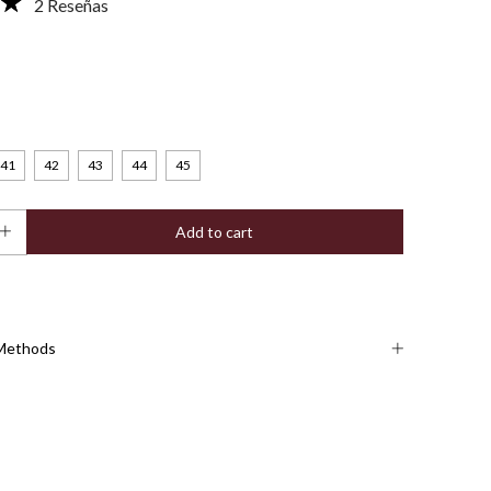
2 Reseñas
41
42
43
44
45
Methods