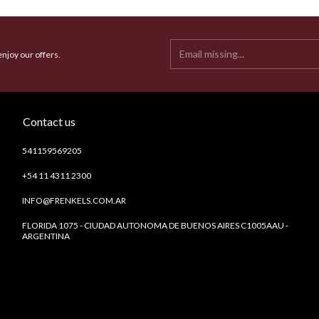
enjoy our offers.
Contact us
541159569205
+54 11 4311 2300
INFO@FRENKELS.COM.AR
FLORIDA 1075 - CIUDAD AUTONOMA DE BUENOS AIRES C1005AAU -
ARGENTINA