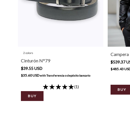
2 colors
Campera 
Cinturón N°79
$539.37 
$39.55 USD
$485.43 US
$35.60 USD
with
Transferencia o depósito bancario
(1)
BUY
BUY