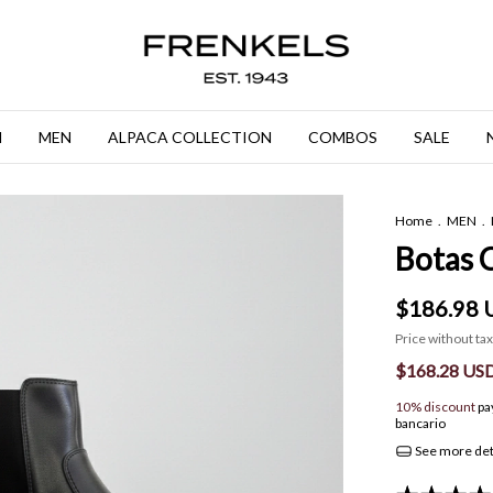
N
MEN
ALPACA COLLECTION
COMBOS
SALE
Home
.
MEN
.
Botas 
$186.98 
Price without ta
$168.28 US
10% discount
pa
bancario
See more det