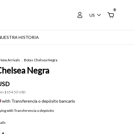
0
US
NUESTRA HISTORIA
New Arrivals
.
Botas Chelsea Negra
Chelsea Negra
USD
xes
$154.53 USD
D
with
Transferencia o depósito bancario
ying with Transferencia o depósito
ails