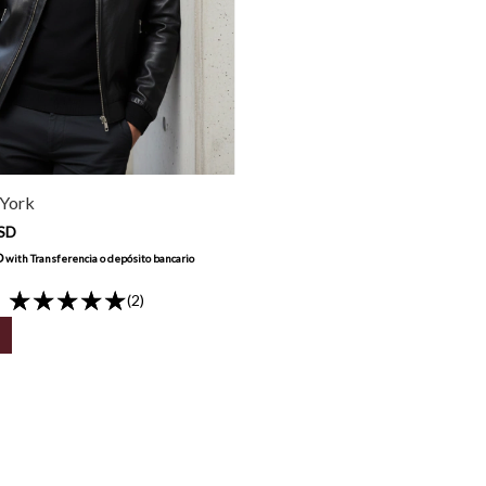
York
USD
D
with
Transferencia o depósito bancario
(2)