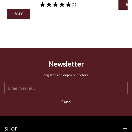
(1)
BU
BUY
Newsletter
Register and enjoy our offers.
SHOP