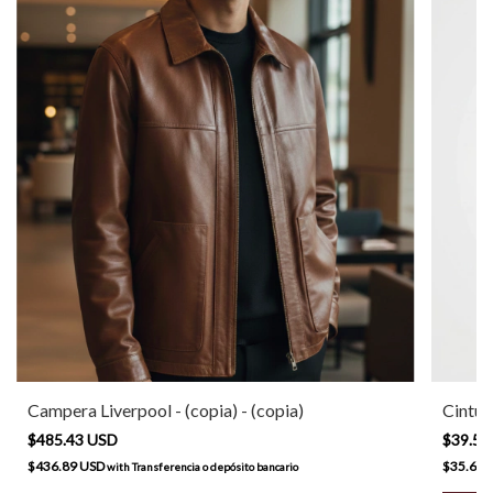
Campera Liverpool - (copia) - (copia)
Cintur
$485.43 USD
$39.55
$436.89 USD
$35.60 
with
Transferencia o depósito bancario