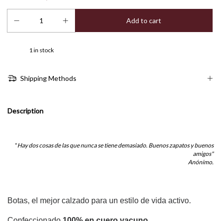
1
in stock
Shipping Methods
Description
“
Hay dos cosas de las que nunca se tiene demasiado. Buenos zapatos y buenos
amigos"
Anónimo.
Botas, el mejor calzado para un estilo de vida activo.
Confeccionado
100% en cuero vacuno