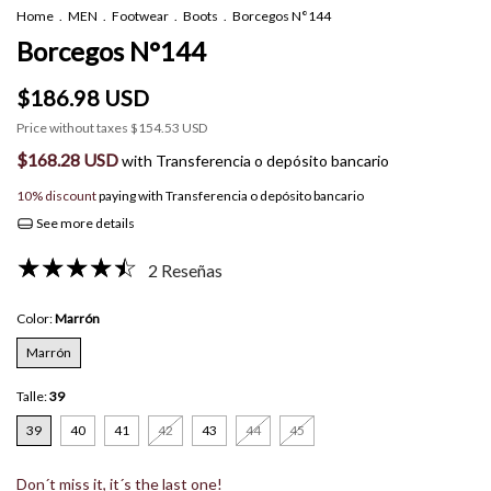
Home
.
MEN
.
Footwear
.
Boots
.
Borcegos N°144
Borcegos N°144
$186.98 USD
Price without taxes
$154.53 USD
$168.28 USD
with
Transferencia o depósito bancario
10% discount
paying with Transferencia o depósito bancario
See more details
2 Reseñas
Color:
Marrón
Marrón
Talle:
39
39
40
41
42
43
44
45
Don´t miss it, it´s the last one!