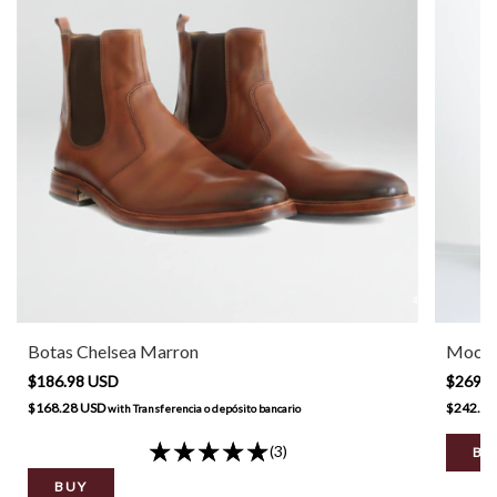
Botas Chelsea Marron
Mochil
$186.98 USD
$269.6
$168.28 USD
$242.72
with
Transferencia o depósito bancario
(3)
BU
BUY