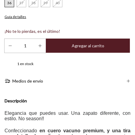
36
37
38
39
40
Guía de talles
¡No te lo pierdas, es el último!
1
en stock
Medios de envío
Descripción
Elegancia que puedes usar.
Una zapato diferente, con
estilo. No season!!
Confeccionado
en cuero vacuno premium, y una tira