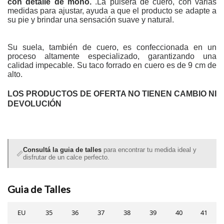
con detalle de moño.
.La pulsera de cuero, con varias
medidas para ajustar, ayuda a que el producto se adapte a
su pie y
brindar una sensación suave y natural.
Su suela, también de cuero, es confeccionada en un
proceso altamente especializado, garantizando una
calidad impecable. Su taco forrado en cuero es de 9 cm de
alto.
LOS PRODUCTOS DE OFERTA NO TIENEN CAMBIO NI
DEVOLUCIÓN
Consultá la guia de talles
para encontrar tu medida ideal y
📏
disfrutar de un calce perfecto.
Guia de Talles
EU
35
36
37
38
39
40
41