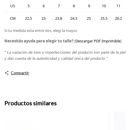
US
5
6
7
8
9
10
11
CM
22.5
23
23.8
24.3
25
25.5
26.2
Si tu medida esta entre dos, elegi la mayor.
Necesitás ayuda para elegir tu talle?
[
Descargar PDF Imprimible
]
* La variación de tono e imperfecciones del producto son parte de la piel
y dan cuenta de la autenticidad y calidad única del producto *
Compartir
Productos similares