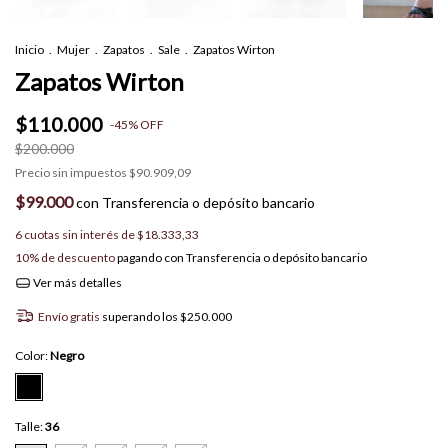
Inicio
.
Mujer
.
Zapatos
.
Sale
.
Zapatos Wirton
Zapatos Wirton
$110.000
-
45
%
OFF
$200.000
Precio sin impuestos
$90.909,09
$99.000
con
Transferencia o depósito bancario
6
cuotas sin interés de
$18.333,33
10% de descuento
pagando con Transferencia o depósito bancario
Ver más detalles
Envío gratis
superando los
$250.000
Color:
Negro
Talle:
36