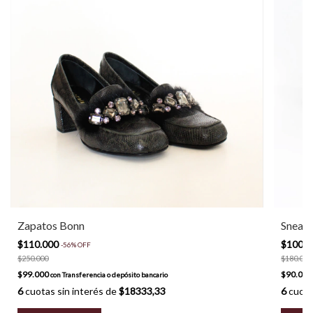
Zapatos Bonn
Sneake
$110.000
$100.
-
56
%
OFF
$250.000
$180.000
$99.000
$90.00
con
Transferencia o depósito bancario
6
cuotas sin interés de
$18333,33
6
cuota