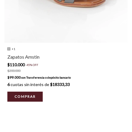
+1
Zapatos Amstin
$110.000
-
45
%
OFF
$200.000
$99.000
con
Transferencia o depósito bancario
6
cuotas sin interés de
$18333,33
COMPRAR