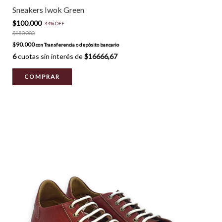
Sneakers Iwok Green
$100.000
-
44
%
OFF
$180.000
$90.000
con
Transferencia o depósito bancario
6
cuotas sin interés de
$16666,67
COMPRAR