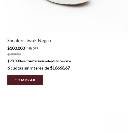
Sneakers Iwok Negro
$100.000
-
44
%
OFF
$180.000
$90.000
con
Transferencia o depósito bancario
6
cuotas sin interés de
$16666,67
COMPRAR