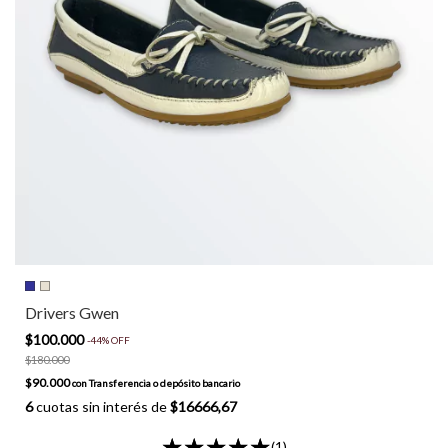
Drivers Gwen
$100.000
-
44
%
OFF
$180.000
$90.000
con
Transferencia o depósito bancario
6
cuotas sin interés de
$16666,67
(1)