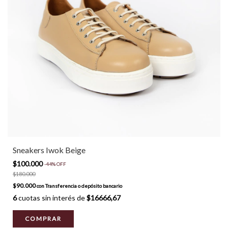
Sneakers Iwok Beige
$100.000
-
44
%
OFF
$180.000
$90.000
con
Transferencia o depósito bancario
6
cuotas sin interés de
$16666,67
COMPRAR