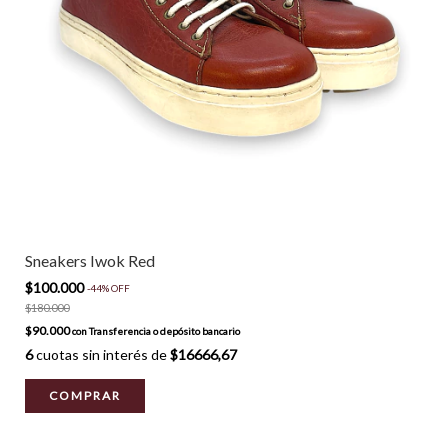
Sneakers Iwok Red
$100.000
-
44
%
OFF
$180.000
$90.000
con
Transferencia o depósito bancario
6
cuotas sin interés de
$16666,67
COMPRAR