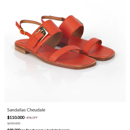
Sandalias Cheudale
$110.000
-
45
%
OFF
$200.000
$99.000
con
Transferencia o depósito bancario