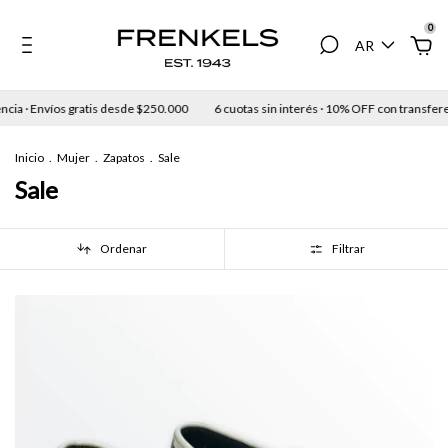
0
AR
víos gratis desde $250.000
6 cuotas sin interés · 10% OFF con transferencia · En
Inicio
.
Mujer
.
Zapatos
.
Sale
Sale
Ordenar
Filtrar