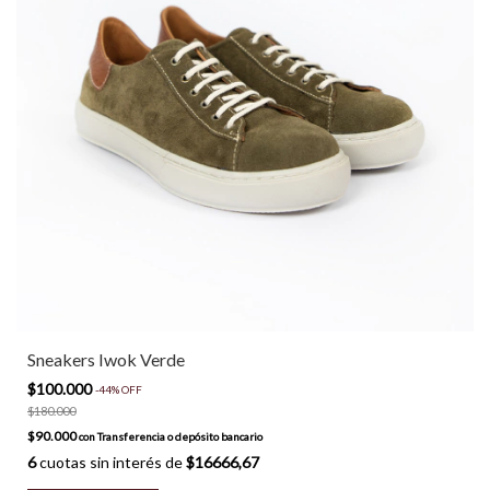
Sneakers Iwok Verde
$100.000
-
44
%
OFF
$180.000
$90.000
con
Transferencia o depósito bancario
6
cuotas sin interés de
$16666,67