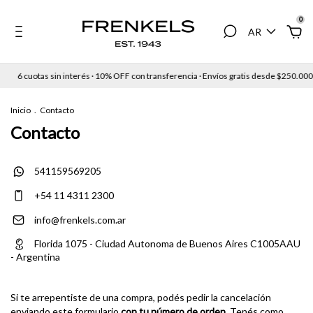
0
AR
6 cuotas sin interés · 10% OFF con transferencia · Envíos gratis desde $250.000
Inicio
.
Contacto
Contacto
541159569205
+54 11 4311 2300
info@frenkels.com.ar
Florida 1075 - Ciudad Autonoma de Buenos Aires C1005AAU
- Argentina
Si te arrepentiste de una compra, podés pedir la cancelación
enviando este formulario
con tu número de orden.
Tenés como