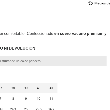
Medios de
per comfortable.
Confeccionado
en cuero vacuno premium
y
O NI DEVOLUCIÓN
isfrutar de un calce perfecto.
37
38
39
40
41
7
8
9
10
11
3.8
24.3
25
25.5
26.2