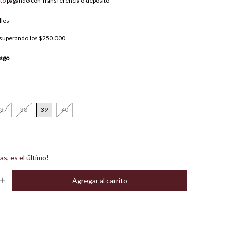
to
pagando con Transferencia o depósito
lles
superando los
$250.000
sgo
37
38
39
40
as, es el último!