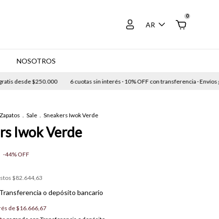
0
AR
E
NOSOTROS
is desde $250.000
6 cuotas sin interés · 10% OFF con transferencia · Envíos grat
Zapatos
.
Sale
.
Sneakers Iwok Verde
rs Iwok Verde
-
44
%
OFF
estos
$82.644,63
Transferencia o depósito bancario
erés de
$16.666,67