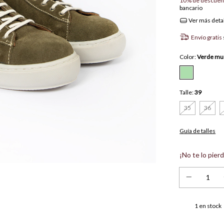
10% de descuen
bancario
Ver más deta
Envío gratis
Color:
Verde mu
Talle:
39
35
36
Guía de talles
¡No te lo pierd
1
en stock