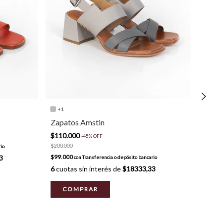
+1
Snea
Zapatos Amstin
$100
$110.000
$180.0
-
45
%
OFF
$200.000
$90.0
io
$99.000
3
6
cuot
con
Transferencia o depósito bancario
6
cuotas sin interés de
$18333,33
C
COMPRAR