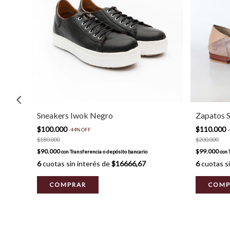
Sneakers Iwok Negro
Zapatos S
$100.000
$110.000
-
44
%
OFF
-
$180.000
$200.000
$90.000
$99.000
con
Transferencia o depósito bancario
con
6
cuotas sin interés de
$16666,67
6
cuotas si
COMPRAR
COMP