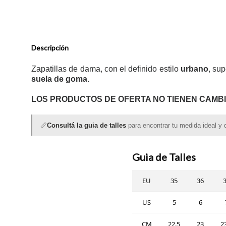
Descripción
Zapatillas de dama, con el definido estilo
urbano
, su
suela de goma.
LOS PRODUCTOS DE OFERTA NO TIENEN CAMBI
📏
Consultá la guia de talles
para encontrar tu medida ideal y d
Guia de Talles
EU
35
36
US
5
6
CM
22.5
23
2