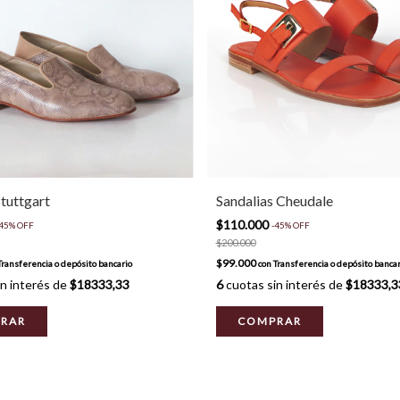
tuttgart
Sandalias Cheudale
$110.000
45
%
OFF
-
45
%
OFF
$200.000
$99.000
Transferencia o depósito bancario
con
Transferencia o depósito bancar
n interés de
$18333,33
6
cuotas sin interés de
$18333,3
RAR
COMPRAR