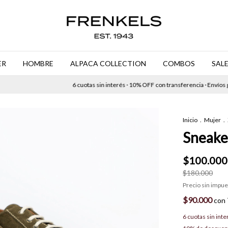
ER
HOMBRE
ALPACA COLLECTION
COMBOS
SAL
6 cuotas sin interés · 10% OFF con transferencia · Envíos grat
Inicio
.
Mujer
.
Sneake
$100.000
$180.000
Precio sin impu
$90.000
con
6
cuotas sin int