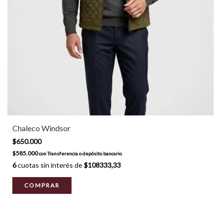
Chaleco Windsor
$650.000
$585.000
con
Transferencia o depósito bancario
6
cuotas sin interés de
$108333,33
COMPRAR