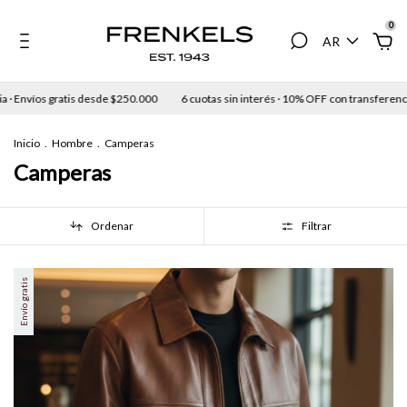
0
AR
sde $250.000
6 cuotas sin interés · 10% OFF con transferencia · Envíos gratis de
Inicio
.
Hombre
.
Camperas
Camperas
Ordenar
Filtrar
Envío gratis