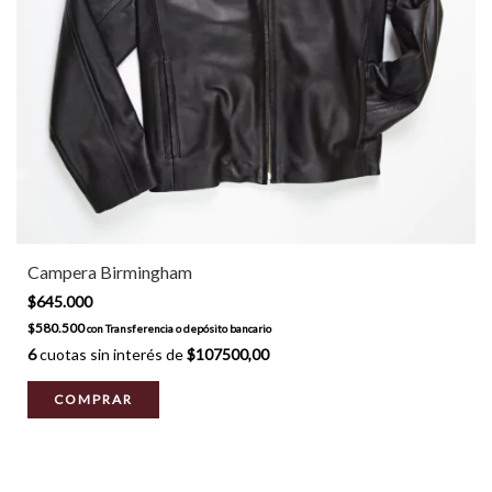
Campera Birmingham
$645.000
$580.500
con
Transferencia o depósito bancario
6
cuotas sin interés de
$107500,00
COMPRAR