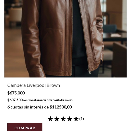
Campera Liverpool Brown
$675.000
$607.500
con
Transferencia o depósito bancario
6
cuotas sin interés de
$112500,00
(1)
COMPRAR