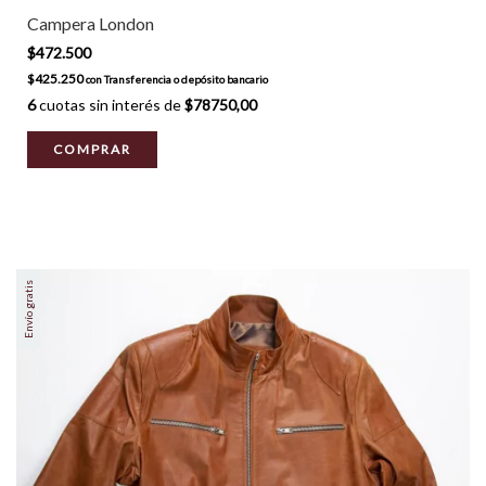
Campera London
$472.500
$425.250
con
Transferencia o depósito bancario
6
cuotas sin interés de
$78750,00
COMPRAR
Envío gratis