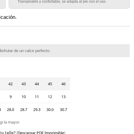
Transpirable y confortable, se adapta al pie con el uso.
icación.
isfrutar de un calce perfecto.
42
43
44
45
46
9
10
11
12
13
3
28.0
28.7
29.3
30.0
30.7
gi la mayor.
tu talle?
[
Descargar PDF Imprimible
]