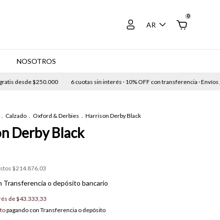
0
AR
E
NOSOTROS
 desde $250.000
6 cuotas sin interés · 10% OFF con transferencia · Envíos grati
.
Calzado
.
Oxford & Derbies
.
Harrison Derby Black
on Derby Black
estos
$214.876,03
n
Transferencia o depósito bancario
erés de
$43.333,33
to
pagando con Transferencia o depósito