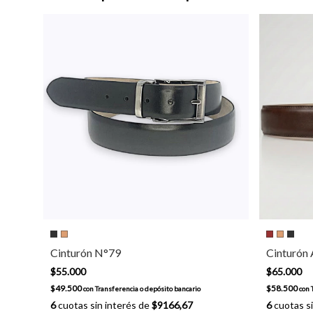
Cinturón N°79
Cinturón
$55.000
$65.000
$49.500
$58.500
con
Transferencia o depósito bancario
con
6
cuotas sin interés de
$9166,67
6
cuotas si