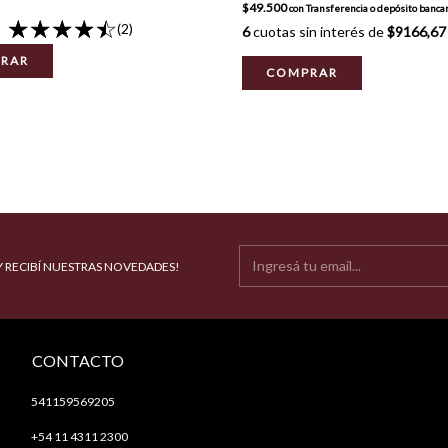
$49.500
con
Transferencia o depósito bancar
(2)
6
cuotas sin interés de
$9166,67
RAR
COMPRAR
Y RECIBÍ NUESTRAS NOVEDADES!
CONTACTO
541159569205
+54 11 4311 2300