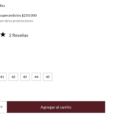
lles
superando los
$250.000
on otras promociones
2 Reseñas
41
42
43
44
45