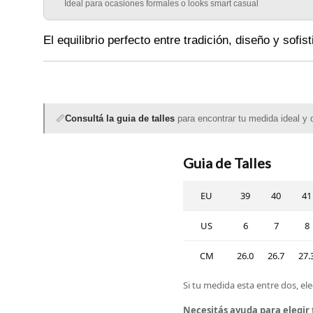
Ideal para ocasiones formales o looks smart casual
El equilibrio perfecto entre tradición, diseño y sofist
📏
Consultá la guia de talles
para encontrar tu medida ideal y d
Guia de Talles
EU
39
40
41
US
6
7
8
CM
26.0
26.7
27.
Si tu medida esta entre dos, ele
Necesitás ayuda para elegir 