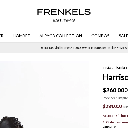
ER
HOMBRE
ALPACA COLLECTION
COMBOS
SAL
6 cuotas sin interés · 10% OFF con transferencia · Envíos gratis
Inicio
.
Hombre
Harris
$260.000
Precio sin impu
$234.000
co
6
cuotas sin int
10% de descuen
bancario