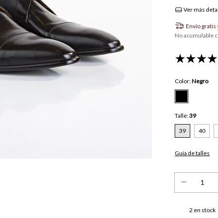
Ver más deta
Envío gratis
No acumulable c
Color:
Negro
Talle:
39
39
40
Guía de talles
2
en stock