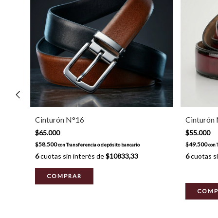
Cinturón N°16
Cinturón 
$65.000
$55.000
$58.500
$49.500
con
Transferencia o depósito bancario
con
6
cuotas sin interés de
$10833,33
6
cuotas si
COMPRAR
COMP