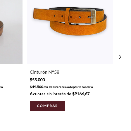
Cinturón N°58
Cint
$55.000
$55.
$49.500
$49.5
io
con
Transferencia o depósito bancario
6
cuotas sin interés de
$9166,67
6
cuot
COMPRAR
C