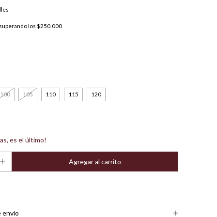
lles
superando los
$250.000
100
105
110
115
120
as, es el último!
 envío