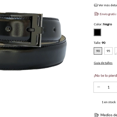
Ver más deta
Envío gratis
Color:
Negro
Talle:
90
90
95
Guía de talles
¡No te lo pierd
1
en stock
Medios de