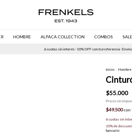
ER
HOMBRE
ALPACA COLLECTION
COMBOS
SAL
6 cuotas sin interés · 10% OFF con transferencia · Envíos gra
Inicio
.
Hombre
Cintur
$55.000
Precio sin impu
$49.500
con
6
cuotas sin int
10% de descuen
bancario