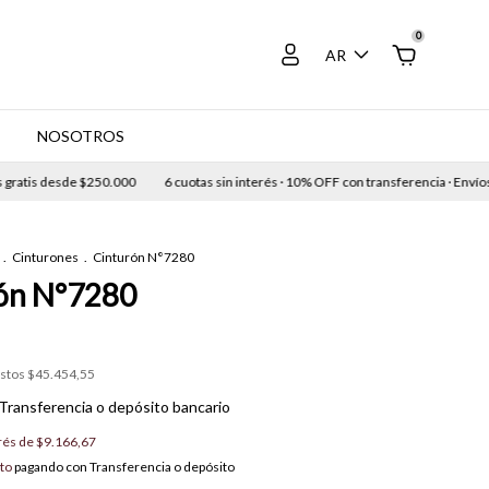
0
AR
E
NOSOTROS
tis desde $250.000
6 cuotas sin interés · 10% OFF con transferencia · Envíos gra
.
Cinturones
.
Cinturón N°7280
ón N°7280
estos
$45.454,55
Transferencia o depósito bancario
erés de
$9.166,67
to
pagando con Transferencia o depósito