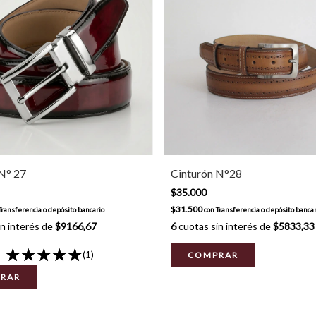
N° 27
Cinturón N°28
$35.000
$31.500
Transferencia o depósito bancario
con
Transferencia o depósito bancar
n interés de
$9166,67
6
cuotas sin interés de
$5833,33
(1)
COMPRAR
RAR