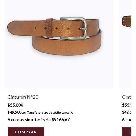
Cinturón N°20
Cintu
$55.000
$55.00
$49.500
$49.50
con
Transferencia o depósito bancario
6
cuotas sin interés de
$9166,67
6
cuota
COMPRAR
CO