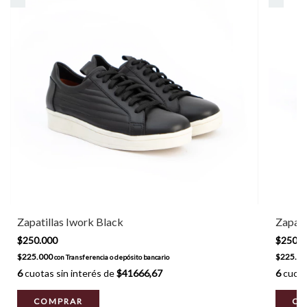
Zapatillas Iwork Black
Zapati
$250.000
$250.
$225.000
$225.0
con
Transferencia o depósito bancario
6
cuotas sin interés de
$41666,67
6
cuota
COMPRAR
CO