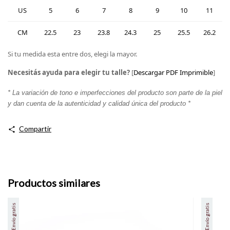
US
5
6
7
8
9
10
11
CM
22.5
23
23.8
24.3
25
25.5
26.2
Si tu medida esta entre dos, elegi la mayor.
Necesitás ayuda para elegir tu talle?
[
Descargar PDF Imprimible
]
* La variación de tono e imperfecciones del producto son parte de la piel
y dan cuenta de la autenticidad y calidad única del producto *
Compartir
Productos similares
Envío gratis
Envío gratis