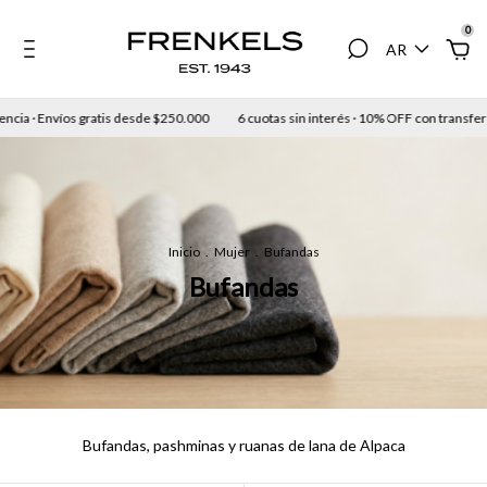
0
AR
tis desde $250.000
6 cuotas sin interés · 10% OFF con transferencia · Envíos gra
Inicio
.
Mujer
.
Bufandas
Bufandas
Bufandas, pashminas y ruanas de lana de Alpaca