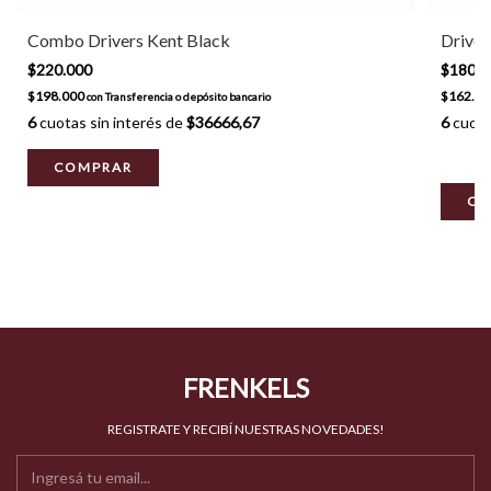
Combo Drivers Kent Black
Driver
$220.000
$180.
$198.000
$162.0
con
Transferencia o depósito bancario
6
cuotas sin interés de
$36666,67
6
cuota
COMPRAR
CO
FRENKELS
REGISTRATE Y RECIBÍ NUESTRAS NOVEDADES!