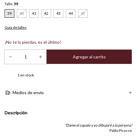
Talle:
39
39
40
41
42
43
44
45
Guía de talles
¡No te lo pierdas, es el último!
1
en stock
Medios de envío
Descripción
“Dame el zapato y yo dibujaré a la persona”
Pablo Picasso.