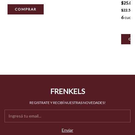
$25.00
COMPRAR
$22.50
6
cuota
FRENKELS
REGISTRATE Y RECIBÍ NUESTRAS NOVEDADES!