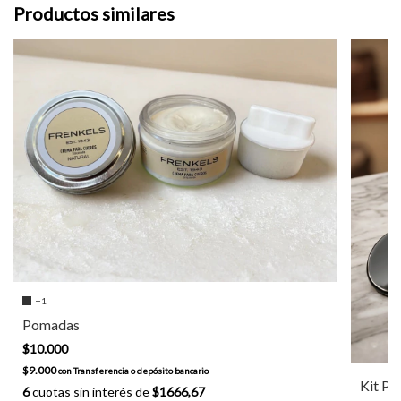
Productos similares
+1
Pomadas
$10.000
$9.000
con
Transferencia o depósito bancario
Kit Po
6
cuotas sin interés de
$1666,67