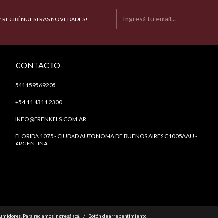
Y RECIBÍ NUESTRAS NOVEDADES!
CONTACTO
541159569205
+54 11 4311 2300
INFO@FRENKELS.COM.AR
FLORIDA 1075 - CIUDAD AUTONOMA DE BUENOS AIRES C1005AAU -
ARGENTINA
sumidores. Para reclamos
ingresá acá.
/
Botón de arrepentimiento