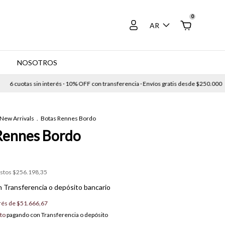
0
AR
E
NOSOTROS
uotas sin interés · 10% OFF con transferencia · Envíos gratis desde $250.000
6 c
New Arrivals
.
Botas Rennes Bordo
Rennes Bordo
estos
$256.198,35
n
Transferencia o depósito bancario
erés de
$51.666,67
to
pagando con Transferencia o depósito