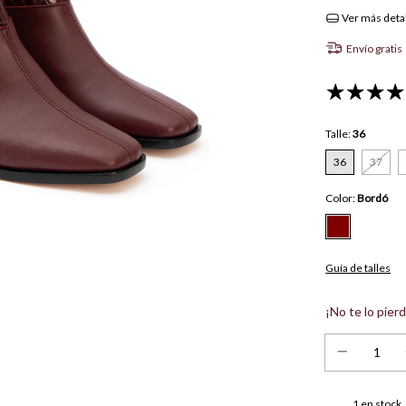
Ver más deta
Envío gratis
Talle:
36
36
37
Color:
Bordó
Guía de talles
¡No te lo pierd
1
en stock