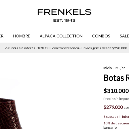
ER
HOMBRE
ALPACA COLLECTION
COMBOS
SAL
uotas sin interés · 10% OFF con transferencia · Envíos gratis desde $250.000
6 c
Inicio
.
Mujer
.
Botas 
$310.000
Precio sin impu
$279.000
co
6
cuotas sin int
10% de descuen
bancario