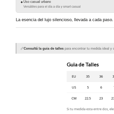
Uso casual urbano
✦
Versátiles para el día a día y smart casual
La esencia del lujo silencioso, llevada a cada paso.
📏
Consultá la guia de talles
para encontrar tu medida ideal y d
Guia de Talles
EU
35
36
US
5
6
CM
22.5
23
2
Si tu medida esta entre dos, ele