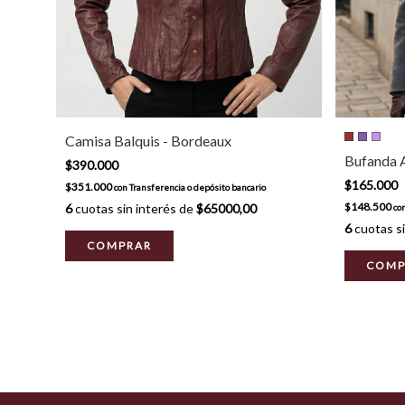
Camisa Balquis - Bordeaux
Bufanda A
$390.000
$165.000
$351.000
con
Transferencia o depósito bancario
$148.500
6
cuotas sin interés de
$65000,00
co
6
cuotas si
COMPRAR
COMP