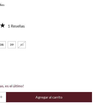
lles
1 Reseñas
38
39
40
as, es el último!