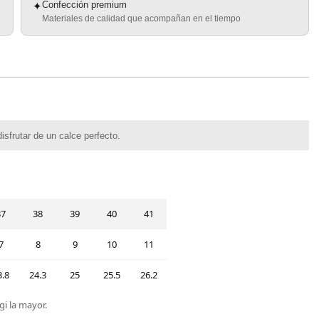
Confección premium
✦
Materiales de calidad que acompañan en el tiempo
isfrutar de un calce perfecto.
37
38
39
40
41
7
8
9
10
11
3.8
24.3
25
25.5
26.2
gi la mayor.