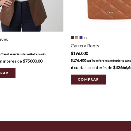
+1
aves
Cartera Roots
$196.000
n
Transferencia o depósito bancario
$176.400
n interés de
$75000,00
con
Transferencia o depósito banc
6
cuotas sin interés de
$32666,6
RAR
COMPRAR