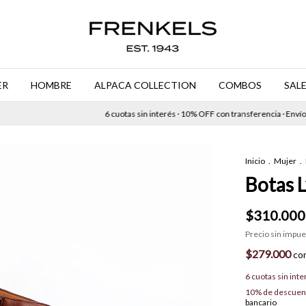
ER
HOMBRE
ALPACA COLLECTION
COMBOS
SAL
6 cuotas sin interés · 10% OFF con transferencia · Envíos gr
Inicio
.
Mujer
.
Botas 
$310.000
Precio sin impu
$279.000
co
6
cuotas sin int
10% de descuen
bancario