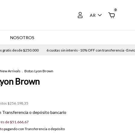
0
AR
E
NOSOTROS
atis desde $250.000
6 cuotas sin interés · 10% OFF con transferencia · Envíos gr
New Arrivals
.
Botas Lyon Brown
Lyon Brown
estos
$256.198,35
n
Transferencia o depósito bancario
erés de
$51.666,67
to
pagando con Transferencia o depósito