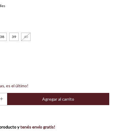
lles
38
39
40
as, es el último!
producto y
tenés envío gratis!