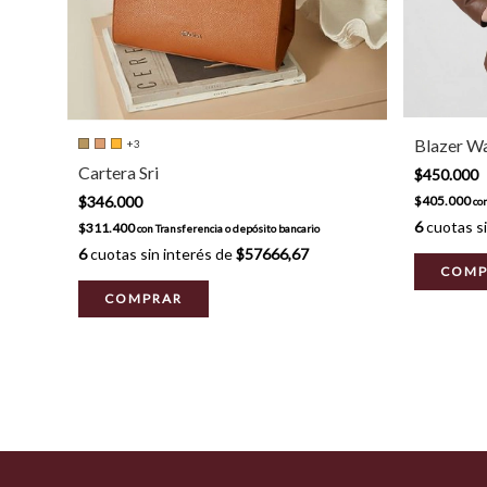
Blazer W
+3
Cartera Sri
$450.000
$346.000
$405.000
co
6
cuotas si
$311.400
con
Transferencia o depósito bancario
6
cuotas sin interés de
$57666,67
COMP
COMPRAR