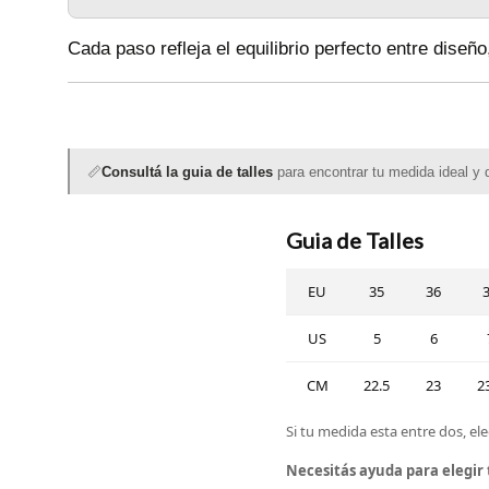
Cada paso refleja el equilibrio perfecto entre diseño,
📏
Consultá la guia de talles
para encontrar tu medida ideal y d
Guia de Talles
EU
35
36
US
5
6
CM
22.5
23
2
Si tu medida esta entre dos, ele
Necesitás ayuda para elegir 