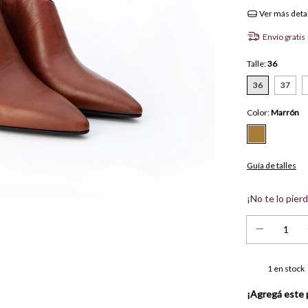
Ver más deta
Envío gratis
Talle:
36
36
37
Color:
Marrón
Guía de talles
¡No te lo pierd
1
en stock
¡Agregá este 