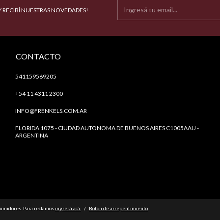
Y RECIBÍ NUESTRAS NOVEDADES!
CONTACTO
541159569205
+54 11 4311 2300
INFO@FRENKELS.COM.AR
FLORIDA 1075 - CIUDAD AUTONOMA DE BUENOS AIRES C1005AAU -
ARGENTINA
sumidores. Para reclamos
ingresá acá.
/
Botón de arrepentimiento