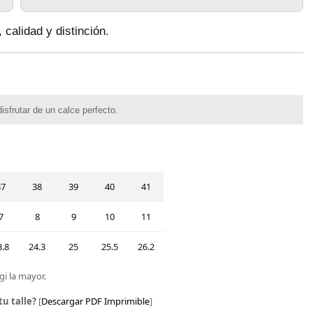
 calidad y distinción.
isfrutar de un calce perfecto.
37
38
39
40
41
7
8
9
10
11
3.8
24.3
25
25.5
26.2
gi la mayor.
tu talle?
[
Descargar PDF Imprimible
]